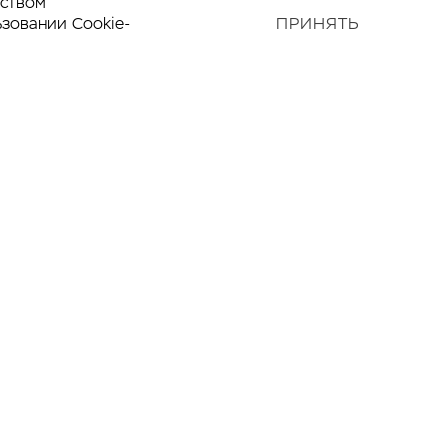
дством
ьзовании Cookie-
ПРИНЯТЬ
Наверх
—