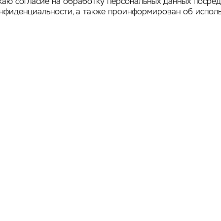
аю согласие на обработку персональных данных посре
онфиденциальности
, а также проинформирован об испол
ен Ассоциации
Официальный
ендинговых
маркетинг-
мпаний России
провайдер
Продвижение сайта 
итика
teleport
фиденциальности
а сайта