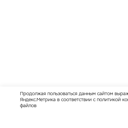
Продолжая пользоваться данным сайтом выраж
Яндекс.Метрика в соответствии с
политикой к
файлов
Упс! Что-то пошло не так. Зайдите по